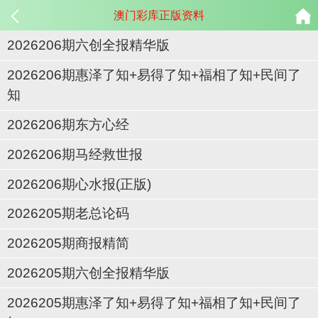
澳门彩库正版资料
2026206期六创全报精华版
2026206期惠泽了知+易得了知+福相了知+民间了
知
2026206期东方心经
2026206期马经救世报
2026206期心水报(正版)
2026205期老总论码
2026205期商报精简
2026205期六创全报精华版
2026205期惠泽了知+易得了知+福相了知+民间了