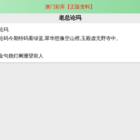
澳门彩库【正版资料】
老总论玛
总论玛
老总论码今期特码看绿蓝,翠华想像空山裡,玉殿虚无野寺中。
特码金句挑灯阑珊望前人