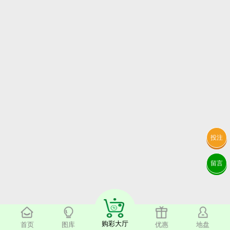
投注
留言
购彩大厅
首页
图库
优惠
地盘