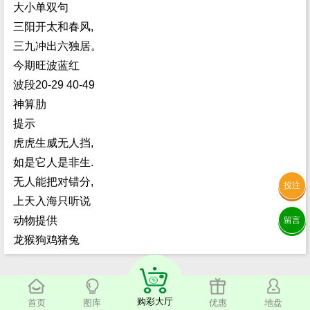
大小单双句
三阳开太和春风,
三九冲出六独居。
今期旺波蓝红
波段20-29 40-49
神算肋
提示
虎虎生威无人挡,
如是它人是非生.
无人能把对错分,
投注
上天入海只听说
动物提供
留言
龙猴狗鸡猪兔
购彩大厅
首页
图库
优惠
地盘