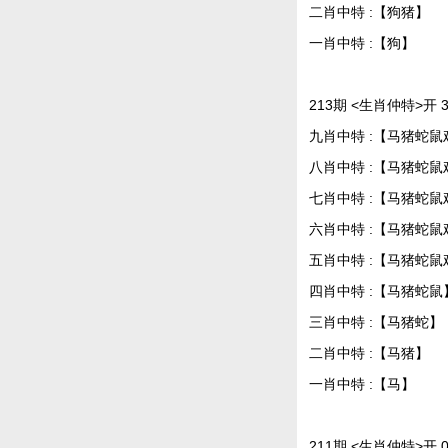
二肖中特 :【狗猪】
一肖中特 :【狗】
213期 <生肖仲特>开 3
九肖中特 :【马猪蛇鼠
八肖中特 :【马猪蛇鼠
七肖中特 :【马猪蛇
六肖中特 :【马猪蛇鼠
五肖中特 :【马猪蛇鼠
四肖中特 :【马猪蛇鼠
三肖中特 :【马猪蛇】
二肖中特 :【马猪】
一肖中特 :【马】
211期 <生肖仲特>开 0