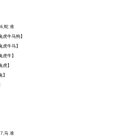
6,蛇 准
兔虎牛马狗】
兔虎牛马】
兔虎牛】
兔虎】
兔】
】
7,马 准