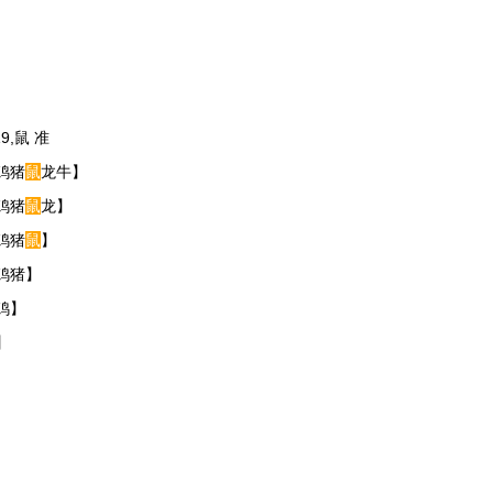
9,鼠 准
鸡猪
鼠
龙牛】
鸡猪
鼠
龙】
鸡猪
鼠
】
鸡猪】
鸡】
】