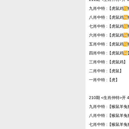
九肖中特 :【虎鼠鸡
马
八肖中特 :【虎鼠鸡
马
七肖中特 :【虎鼠鸡
马
六肖中特 :【虎鼠鸡
马
五肖中特 :【虎鼠鸡
马
四肖中特 :【虎鼠鸡
马
三肖中特 :【虎鼠鸡】
二肖中特 :【虎鼠】
一肖中特 :【虎】
210期 <生肖仲特>开 4
九肖中特 :【猴鼠羊兔
八肖中特 :【猴鼠羊兔
七肖中特 :【猴鼠羊兔