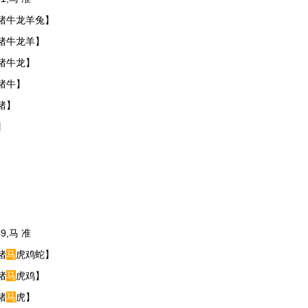
猪牛龙羊兔】
猪牛龙羊】
猪牛龙】
猪牛】
猪】
】
9,马 准
猪
马
虎鸡蛇】
猪
马
虎鸡】
猪
马
虎】