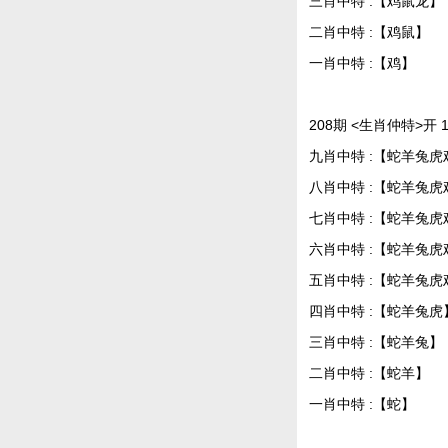
三肖中特 :【鸡鼠龙】
二肖中特 :【鸡鼠】
一肖中特 :【鸡】
208期 <生肖仲特>开 1
九肖中特 :【蛇羊兔虎
八肖中特 :【蛇羊兔虎
七肖中特 :【蛇羊兔虎
六肖中特 :【蛇羊兔虎
五肖中特 :【蛇羊兔虎
四肖中特 :【蛇羊兔虎
三肖中特 :【蛇羊兔】
二肖中特 :【蛇羊】
一肖中特 :【蛇】