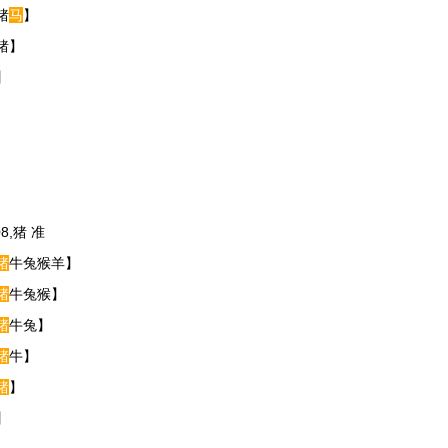
猪
马
】
猪】
】
8,猪 准
猪
牛兔猴羊】
猪
牛兔猴】
猪
牛兔】
猪
牛】
猪
】
】